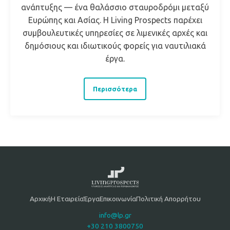
ανάπτυξης — ένα θαλάσσιο σταυροδρόμι μεταξύ
Ευρώπης και Ασίας. Η Living Prospects παρέχει
συμβουλευτικές υπηρεσίες σε λιμενικές αρχές και
δημόσιους και ιδιωτικούς φορείς για ναυτιλιακά
έργα.
Περισσότερα
Αρχική
Η Εταιρεία
Έργα
Επικοινωνία
Πολιτική Απορρήτου
info@lp.gr
+30 210 3800750