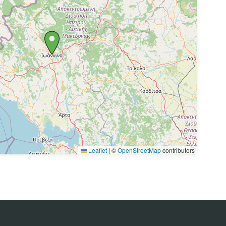
Leaflet
|
©
OpenStreetMap
contributors