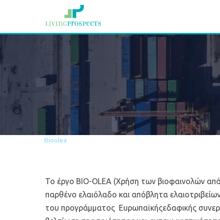
Αρχική
Έργα
Bioolea
Το έργο BIO-OLEA (Χρήση των βιοφαινολών από 
παρθένο ελαιόλαδο και απόβλητα ελαιοτριβείων
του προγράμματος Ευρωπαϊκήςεδαφικής συνεργα