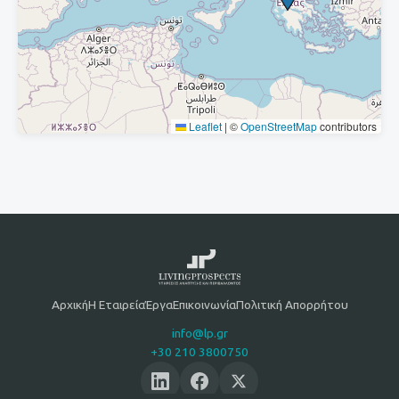
Leaflet
|
©
OpenStreetMap
contributors
Αρχική
Η Εταιρεία
Έργα
Επικοινωνία
Πολιτική Απορρήτου
info@lp.gr
+30 210 3800750