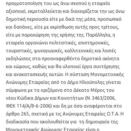
πραγματοποίηση του ως άνω σκοπού η εταιρεία
αξιοποιεί, εκμεταλλεύεται και διαχειρίζεται την ως άνω
δημοτική περιουσία είτε με δικά της μέσα, προσωπικό
και δαπάνες, είτε με εκμίσθωση αυτής προς τρίτους,
είτε με παραχώρηση της χρήσης της. Παράλληλα, η
εταιρεία οργανώνει πολιτιστικές, επιστημονικές,
τουριστικές, ψυχαγωγικές, καλλιτεχνικές και λοιπές
εκδηλώσεις στα προαναφερθέντα δημοτικά ακίνητα
και χώρους, καθώς και θα υλοποιεί έργα συντήρησης
και ανακατασκευής αυτών. Η σύσταση Μονομετοχικής
Ανώνυμης Εταιρείας από το Δήμο Ηλιούπολης γίνεται
σύμφωνα με τα οριζόμενα στο Δέκατο Μέρος του
νέου Κώδικα Δήμων και Κοινοτήτων (Ν. 3463/2006,
ΦΕΚ 114/Α/8-6-2006) και δη με όσα αναφέρονται στο
άρθρο 265, σχετικά με τις Ανώνυμες Εταιρείες Ο.Τ.Α. Η
διαδικασία που ακολουθείται για τη δημιουργία της
Μονομετοχικής Ανώνυμης Εταιρείας είναι η