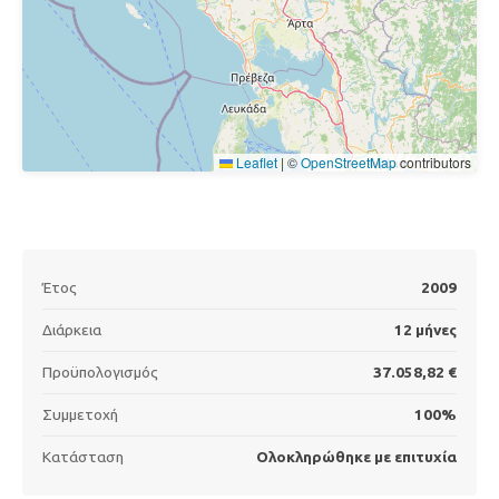
Leaflet
|
©
OpenStreetMap
contributors
Έτος
2009
Διάρκεια
12 μήνες
Προϋπολογισμός
37.058,82 €
Συμμετοχή
100%
Κατάσταση
Ολοκληρώθηκε με επιτυχία