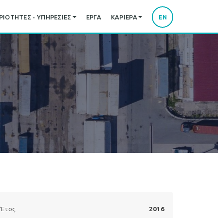
ΙΌΤΗΤΕΣ - ΥΠΗΡΕΣΊΕΣ
ΈΡΓΑ
ΚΑΡΙΈΡΑ
EN
Έτος
2016