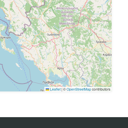
Leaflet
|
©
OpenStreetMap
contributors