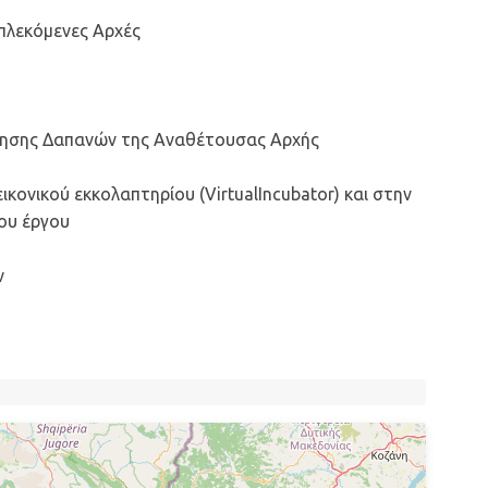
μπλεκόμενες Αρχές
ίησης Δαπανών της Αναθέτουσας Αρχής
κονικού εκκολαπτηρίου (VirtualIncubator) και στην
του έργου
ν