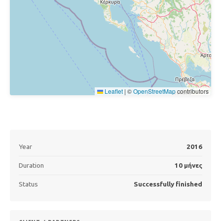
Leaflet
|
©
OpenStreetMap
contributors
Year
2016
Duration
10 μήνες
Status
Successfully finished