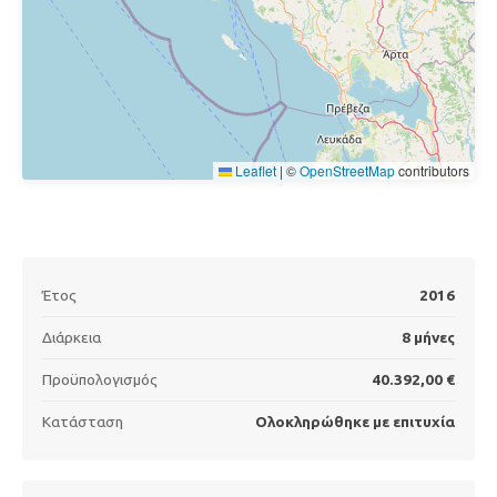
Leaflet
|
©
OpenStreetMap
contributors
Έτος
2016
Διάρκεια
8 μήνες
Προϋπολογισμός
40.392,00 €
Κατάσταση
Ολοκληρώθηκε με επιτυχία