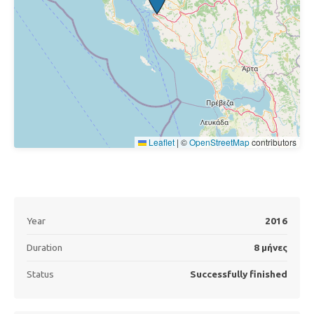
Leaflet
|
©
OpenStreetMap
contributors
Year
2016
Duration
8 μήνες
Status
Successfully finished